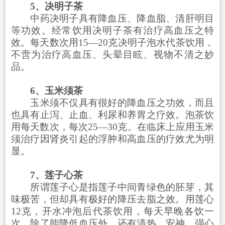
5、决明子茶
中药决明子具有降血压、降血脂、清肝明目
等功效。经常饮用决明子茶有治疗高血压之特
效。每天数次用15—20克决明子泡水代茶饮用，
不啻为治疗高血压、头晕目眩、视物不清之妙
品。
6、玉米须茶
玉米须不仅具有很好的降血压之功效，而且
也具有止泻、止血、利尿和养胃之疗效。泡茶饮
用每天数次，每次25—30克。在临床上应用玉米
须治疗因肾炎引起的浮肿和高血压的疗效尤为明
显。
7、莲子心茶
所谓莲子心是指莲子中间青绿色的胚芽，其
味极苦，但却具有极好的降压去脂之效。用莲心
12克，开水冲泡后代茶饮用，每天早晚各饮一
次，除了能降低血压外，还有清热、安神、强心