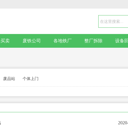
铁买卖
废铁公司
各地铁厂
整厂拆除
设备
废品站
个体上门
陷
2020