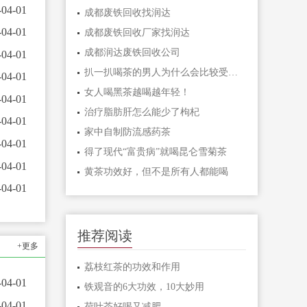
-04-01
成都废铁回收找润达
-04-01
成都废铁回收厂家找润达
成都润达废铁回收公司
-04-01
扒一扒喝茶的男人为什么会比较受喜爱
-04-01
女人喝黑茶越喝越年轻！
-04-01
治疗脂肪肝怎么能少了枸杞
-04-01
家中自制防流感药茶
-04-01
得了现代“富贵病”就喝昆仑雪菊茶
-04-01
黄茶功效好，但不是所有人都能喝
-04-01
推荐阅读
+更多
荔枝红茶的功效和作用
-04-01
铁观音的6大功效，10大妙用
-04-01
荷叶茶好喝又减肥