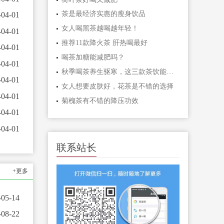
茶是最经济实惠的瘦身饮品
-04-01
女人喝黑茶越喝越年轻！
-04-01
推荐11款降火茶 肝热喝最好
-04-01
喝茶加糖能减肥吗？
-04-01
秋季喝茶养生驱寒，这三款茶饮能暖身
-04-01
女人想要皮肤好，花茶是不错的选择
-04-01
菊槐茶有不错的降压功效
-04-01
-04-01
联系站长
+更多
-05-14
-08-22