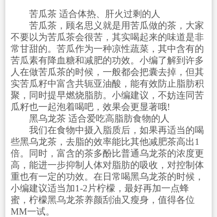
苦瓜茶 适合体热、肝火过剩的人
苦瓜茶，顾名思义就是用苦瓜做的茶，大家
不要以为苦瓜茶会很苦，其实喝起来的味道是非
常甘甜的。苦瓜作为一种凉性蔬菜，其中含有的
苦瓜素有降血糖和减肥的功效。小编了解到许多
人在做苦瓜茶的时候，一般都会把囊去掉，但其
实苦瓜籽中富含共轭亚油酸，能有效防止脂肪积
聚，同时提早燃烧脂肪。小编建议，不妨连同苦
瓜籽也一起泡着喝吧，效果会更显著哦!
黑乌龙茶 适合爱吃高脂肪食物的人
我们在食物中摄入脂质后，如果再适当的喝
些黑乌龙茶，去脂的效率能比其他减肥茶高出1
倍。同时，富含的茶多酚比普通乌龙茶的浓度更
高，能进一步抑制人体对脂肪的吸收，对控制体
重也有一定的功效。在日常喝黑乌龙茶的时候，
小编建议适当加1-2片柠檬，最好再加一点蜂
蜜，柠檬黑乌龙茶养颜刮油又瘦身，值得各位
MM一试。