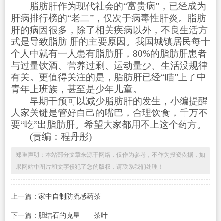
脂肪肝作为现代社会的“富贵病”，已经成为
肝病排行榜的“老二”，仅次于病毒性肝炎。脂肪
肝的病因很多，除了相关疾病以外，不良生活方
式是导致脂肪 肝的主要原因。我国城镇居民每十
个人中就有一人患有脂肪肝，80%的脂肪肝患者
与过量饮酒、营养过剩、运动量少、生活没规律
有关。更值得关注的是，脂肪肝已经“瞄”上了中
青年上班族，甚至是少年儿童。
早期干预可以减少脂肪肝的发生，小编提醒
大家关键是管好自己的嘴巴，合理饮食，千万不
要“吃”出脂肪肝。希望大家都用不上这个药方。
(责编：程丹彤)
郑重声明：本站部分文章来源于网络，仅作为参考，不作为投资依据，如
果网站中图片和文字侵犯了您的版权，请联系我们处理！
上一篇：
家中自制防流感药茶
下一篇：
胆结石的克星——茶叶