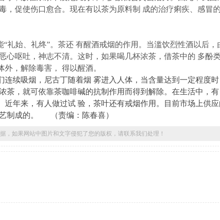
毒，促使伤口愈合。现在有以茶为原料制 成的治疗痢疾、感冒
“礼始、礼终”。茶还 有醒酒戒烟的作用。当滥饮烈性酒以后，
恶心呕吐，神志不清。这时，如果喝几杯浓茶，借茶中的 多酚
体外，解除毒害， 得以醒酒。
连续吸烟，尼古丁随着烟 雾进入人体，当含量达到一定程度时
浓茶，就可依靠茶咖啡碱的抗制作用而得到解除。在生活中，有
。近年来，有人做过试 验，茶叶还有戒烟作用。目前市场上供应
艺制成的。
（责编：陈春喜）
据，如果网站中图片和文字侵犯了您的版权，请联系我们处理！