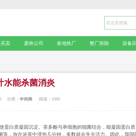
铁买卖
废铁公司
各地铁厂
整厂拆除
设备
叶水能杀菌消炎
1
分类：
中间商
阅读：1089
使蛋白质凝固沉淀。茶多酚与单细胞的细菌结合，能凝固蛋白质
菌等，放在浓茶中浸泡几分钟，多数就会失去活力。因此，我国