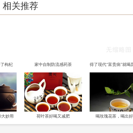
相关推荐
少了枸杞
家中自制防流感药茶
0大妙用
荷叶茶好喝又减肥
喝玫瑰花茶，喝出好