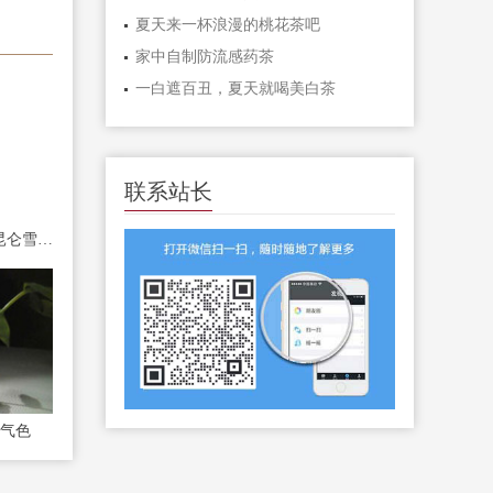
夏天来一杯浪漫的桃花茶吧
家中自制防流感药茶
一白遮百丑，夏天就喝美白茶
联系站长
得了现代“富贵病”就喝昆仑雪菊茶
气色