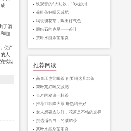
铁观音的6大功效，10大妙用
的成
荷叶茶好喝又减肥
喝玫瑰花茶，喝出好气色
由于酒
胆结石的克星——茶叶
类和咖
茶叶水能杀菌消炎
，便产
 的人
的戒烟
推荐阅读
高血压也能喝茶 但要喝这几款茶
荷叶茶好喝又减肥
长寿的秘诀—杯茶
推荐11款降火茶 肝热喝最好
女人想要皮肤好，花茶是不错的选择
挑选适合自己的减肥茶
茶叶水能杀菌消炎