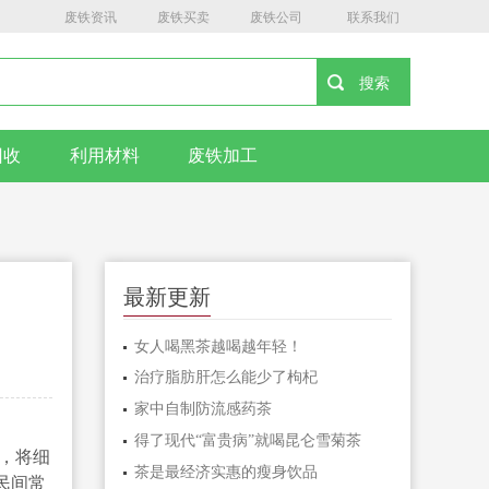
废铁资讯
废铁买卖
废铁公司
联系我们
回收
利用材料
废铁加工
最新更新
女人喝黑茶越喝越年轻！
治疗脂肪肝怎么能少了枸杞
家中自制防流感药茶
得了现代“富贵病”就喝昆仑雪菊茶
，将细
茶是最经济实惠的瘦身饮品
民间常