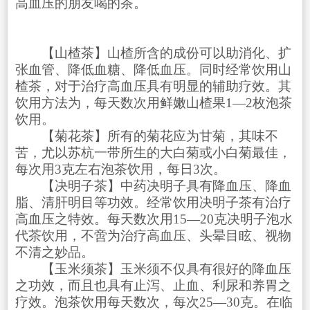
高血压的朋友喝的茶。
【山楂茶】山楂所含的成份可以助消化、扩
张血管、降低血糖、降低血压。同时经常饮用山
楂茶，对于治疗高血压具有明显的辅助疗效。其
饮用方法为，每天数次用鲜嫩山楂果1—2枚泡茶
饮用。
【菊花茶】所有的菊花应为甘菊，其味不
苦，尤以苏杭一带所生的大白菊或小白菊最佳，
每次用3克左右泡茶饮用，每日3次。
【决明子茶】中药决明子具有降血压、降血
脂、清肝明目等功效。经常饮用决明子茶有治疗
高血压之特效。每天数次用15—20克决明子泡水
代茶饮用，不啻为治疗高血压、头晕目眩、视物
不清之妙品。
【玉米须茶】玉米须不仅具有很好的降血压
之功效，而且也具有止泻、止血、利尿和养胃之
疗效。泡茶饮用每天数次，每次25—30克。在临