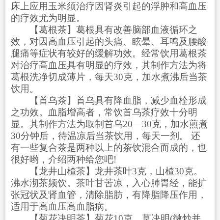
床上应用玉米须治疗因肾炎引起的浮肿和高血压
的疗效尤为明显。
【葛根茶】葛根具有改善脑部血液循环之
效，对因高血压引起的头痛、眩晕、耳鸣及腰酸
腿痛等症状有较好的缓解功效。经常饮用葛根茶
对治疗高血压具有明显的疗效，其制作方法为将
葛根洗净切成薄片，每天30克，加水煮沸后当茶
饮用。
【首乌茶】首乌具有降血脂，减少血栓形成
之功效。血脂增高者，常饮首乌茶疗效十分明
显。其制作方法为取制首乌20—30克，加水煎煮
30分钟后，待温凉后当茶饮用，每天一剂。 还
有一些复合茶是两种以上的茶饮混合而成的，也
很好哟，介绍两种给您吧!
【龙井山楂茶】龙井茶叶3克，山楂30克。
沸水沏茶频饮。茶叶甘苦凉，入心肺胃经，能扩
张冠状及肾血管，清除脂肪，有降脂降压作用，
适用于高血压高血脂病。
【菊花决明茶】菊花10克，草决明(微炒并