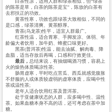
白茶性凉，适用人群和绿茶相似，但“绿茶
的陈茶是草，白茶的陈茶是宝”，陈放的白茶有
去邪扶正的功效。
黄茶性寒，功效也跟绿茶大致相似，不同的
是口感，绿茶清爽、黄茶醇厚。
青茶(乌龙茶)性平，适宜人群最广。
红茶性温，适合胃寒、手脚发凉、体弱、年
龄偏大者饮用，加牛奶、蜂蜜口味更好。
黑茶(普洱茶)性温，能去油腻、解肉毒、降
血脂，适当存放后再喝，口感和疗效更佳。
最后，
总结来说，有抽烟喝酒习惯，容易上
火的燥热体质喝凉性茶;
肠胃虚寒，平时吃点苦瓜、西瓜就感觉腹胀
不舒服的人或体质较虚弱的虚寒体质，应喝中性
茶或温性茶;
老年人适合饮用红茶及普洱茶。
处于亚健康状态的人群，应多喝中性、温性
茶。如果血糖本身不高的话，还可考虑在茶中加
糖。