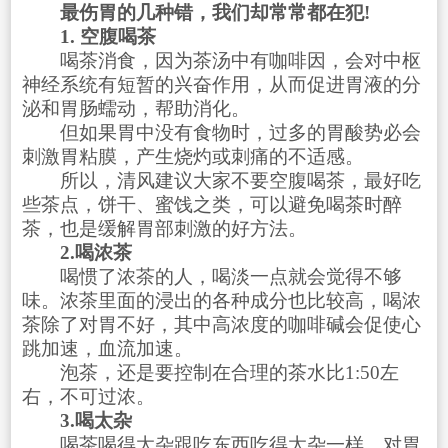
最伤胃的几种错，我们却常常都在犯!
1. 空腹喝茶
喝茶消食，因为茶汤中有咖啡因，会对中枢
神经系统有短暂的兴奋作用，从而促进胃液的分
泌和胃肠蠕动，帮助消化。
但如果胃中没有食物时，过多的胃酸势必会
刺激胃粘膜，产生烧灼或刺痛的不适感。
所以，清风建议大家不要空腹喝茶，最好吃
些茶点，饼干、蜜饯之类，可以避免喝茶时醉
茶，也是缓解胃部刺激的好方法。
2.喝浓茶
喝惯了浓茶的人，喝淡一点就会觉得不够
味。浓茶里面的浸出的各种成分也比较高，喝浓
茶除了对胃不好，其中高浓度的咖啡碱会促使心
跳加速，血流加速。
泡茶，还是要控制在合理的茶水比1:50左
右，不可过浓。
3.喝太杂
喝茶喝得太杂跟吃东西吃得太杂一样，对胃