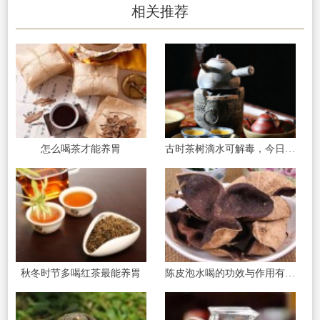
相关推荐
怎么喝茶才能养胃
古时茶树滴水可解毒，今日品茶修身可益寿
秋冬时节多喝红茶最能养胃
陈皮泡水喝的功效与作用有哪些?