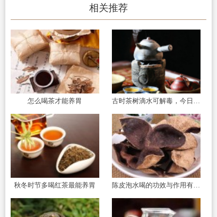
相关推荐
怎么喝茶才能养胃
古时茶树滴水可解毒，今日品茶修身可益寿
秋冬时节多喝红茶最能养胃
陈皮泡水喝的功效与作用有哪些?