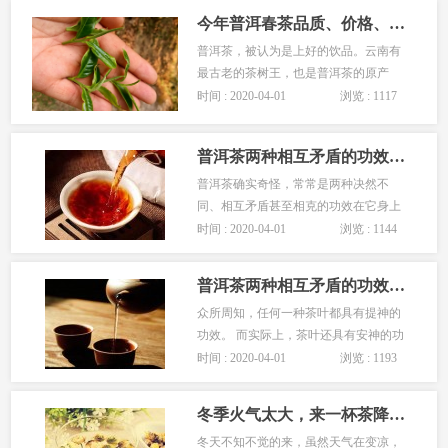
今年普洱春茶品质、价格、销量如何？
普洱茶，被认为是上好的饮品。云南有
最古老的茶树王，也是普洱茶的原产
地。然而，由于今年全省高温干旱致春
时间 : 2020-04-01
浏览 : 1117
茶减产，不但出现了古茶树被过度采摘
的现象，春茶价格也涨势明显···
普洱茶两种相互矛盾的功效(二)：养胃和伤胃
普洱茶确实奇怪，常常是两种决然不
同、相互矛盾甚至相克的功效在它身上
体现，除了前一篇文中我们提到的提神
时间 : 2020-04-01
浏览 : 1144
和安神，此篇要说
普洱茶两种相互矛盾的功效(一)：提神和安神
众所周知，任何一种茶叶都具有提神的
功效。 而实际上，茶叶还具有安神的功
效。 为何同一种茶会出现两种相互矛盾
时间 : 2020-04-01
浏览 : 1193
的功效
冬季火气太大，来一杯茶降降火
冬天不知不觉的来，虽然天气在变凉，