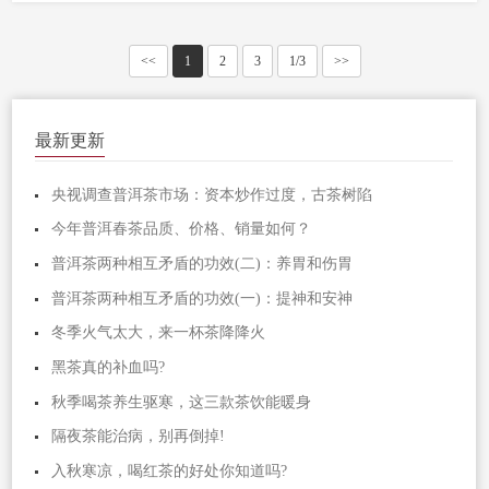
<<
1
2
3
1/3
>>
最新更新
央视调查普洱茶市场：资本炒作过度，古茶树陷
今年普洱春茶品质、价格、销量如何？
普洱茶两种相互矛盾的功效(二)：养胃和伤胃
普洱茶两种相互矛盾的功效(一)：提神和安神
冬季火气太大，来一杯茶降降火
黑茶真的补血吗?
秋季喝茶养生驱寒，这三款茶饮能暖身
隔夜茶能治病，别再倒掉!
入秋寒凉，喝红茶的好处你知道吗?