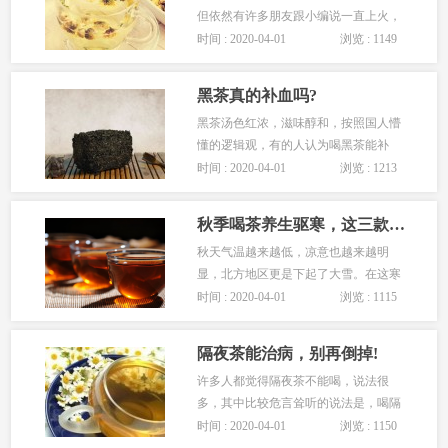
但依然有许多朋友跟小编说一直上火，
不是口气太大，就是面部长痘。这其中
时间 : 2020-04-01
浏览 : 1149
就有一些潜意识
黑茶真的补血吗?
黑茶汤色红浓，滋味醇和，按照国人懵
懂的逻辑观，有的人认为喝黑茶能补
血，因为黑茶属于红浓的汤色，和血液
时间 : 2020-04-01
浏览 : 1213
的颜色相近，因而
秋季喝茶养生驱寒，这三款茶饮能暖身
秋天气温越来越低，凉意也越来越明
显，北方地区更是下起了大雪。在这寒
凉的秋天，也要注意保暖了。秋季喝茶
时间 : 2020-04-01
浏览 : 1115
养生要驱寒，这三
隔夜茶能治病，别再倒掉!
许多人都觉得隔夜茶不能喝，说法很
多，其中比较危言耸听的说法是，喝隔
夜茶会得癌症，其实这种说法是没有科
时间 : 2020-04-01
浏览 : 1150
学根据的。 隔