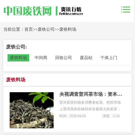
当前位置：
首页
>>
废铁公司
>>
废铁料场
废铁公司:
废铁料场
中间商
回收公司
废品站
个体上门
废铁料场
央视调查普洱茶市场：资本炒作过度，古茶树陷
普洱茶受到很多消费者欢迎。然而市场
上普洱茶的价格却存在着很大的差异，
有几十元一斤的，更有上万元一斤的，
时间 : 2020-04-01
浏览 : 1124
让人摸不着头脑。眼下，云南的普洱春
茶基本采摘完毕，今年的产···