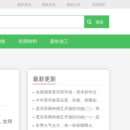
废铁资讯
废铁买卖
废铁公司
联系我们
回收
利用材料
废铁加工
最新更新
央视调查普洱茶市场：资本炒作过度，古茶树陷
今年普洱春茶品质、价格、销量如何？
普洱茶两种相互矛盾的功效(二)：养胃和伤胃
普洱茶两种相互矛盾的功效(一)：提神和安神
，饮用
冬季火气太大，来一杯茶降降火