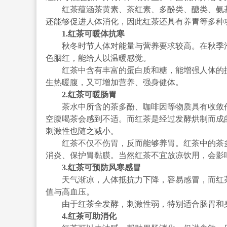
红茶蕴涵茶黄素、茶红素、多酚类、醣类、氨基
还能够促进人体消化，因此红茶还具有养胃等多种
1.红茶可暖体抗寒
秋冬时节人体对能量与营养要求较高。在秋季泡
色胭红，能给人以温暖感觉。
红茶中含有丰富的蛋白质和糖，能增强人体的抗
生热暖腹，又可增加营养、强身健体。
2.红茶可暖肠胃
茶水中所含的茶多酚、咖啡因等物质具有收敛作
空腹喝茶会感到不适。而红茶是经过发酵烘制而成
刺激性也随之减小。
红茶不仅不伤胃，反而能够养胃。红茶中的茶多
消炎、保护胃黏膜。当然红茶不宜放凉饮用，会影
3.红茶可预防风寒感冒
天气渐凉，人体抵抗力下降，容易感冒，而红茶
值与高血压。
由于红茶全发酵，刺激性弱，特别适合肠胃和身
4.红茶可助消化