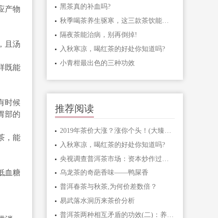
黑茶真的补血吗?
应产物
秋季喝茶养生驱寒，这三款茶饮能暖身
隔夜茶能治病，别再倒掉!
，且汤
入秋寒凉，喝红茶的好处你知道吗?
小青柑最出色的三种功效
样既能
有时候
推荐阅读
胃部的
2019年茶价大涨？涨你个头！(大臻论茶259)
茶，能
入秋寒凉，喝红茶的好处你知道吗?
央视调查普洱茶市场：资本炒作过度，古茶树陷
低血糖
乌龙茶的奇葩香味——鸭屎香
普洱春茶与秋茶,为何价差数倍？
易武落水洞历来茶价分析
普洱茶两种相互矛盾的功效(二)：养胃和伤胃