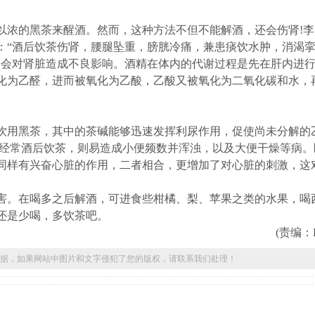
浓的黑茶来醒酒。然而，这种方法不但不能解酒，还会伤肾!李
：“酒后饮茶伤肾，腰腿坠重，膀胱冷痛，兼患痰饮水肿，消渴
，会对肾脏造成不良影响。酒精在体内的代谢过程是先在肝内进
化为乙醛，进而被氧化为乙酸，乙酸又被氧化为二氧化碳和水，
用黑茶，其中的茶碱能够迅速发挥利尿作用，促使尚未分解的
若经常酒后饮茶，则易造成小便频数并浑浊，以及大便干燥等病。
同样有兴奋心脏的作用，二者相合，更增加了对心脏的刺激，这
。在喝多之后解酒，可进食些柑橘、梨、苹果之类的水果，喝
还是少喝，多饮茶吧。
(责编：Bon
据，如果网站中图片和文字侵犯了您的版权，请联系我们处理！