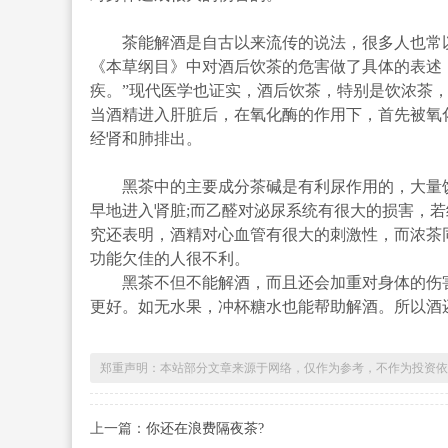
茶能解酒是自古以来流传的说法，很多人也常以
《本草纲目》中对酒后饮茶的危害做了具体的表述
疾。”现代医学也证实，酒后饮茶，特别是饮浓茶
当酒精进入肝脏后，在氧化酶的作用下，首先被氧
经肾和肺排出。
黑茶中的主要成分茶碱是有利尿作用的，大量饮
早地进入肾脏;而乙醛对泌尿系统有很大的损害，
究还表明，酒精对心血管有很大的刺激性，而浓茶
功能欠佳的人很不利。
黑茶不但不能解酒，而且还会加重对身体的伤害
更好。如无水果，冲杯糖水也能帮助解酒。所以酒
郑重声明：本站部分文章来源于网络，仅作为参考，不作为投资依
上一篇：
你还在浪费隔夜茶?