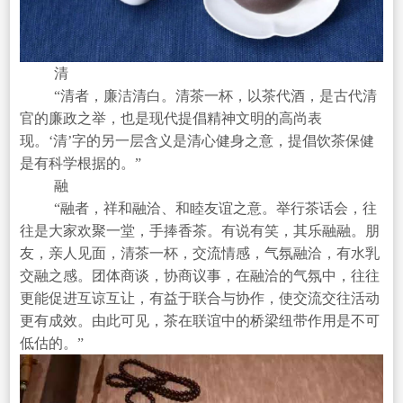
清
“清者，廉洁清白。清茶一杯，以茶代酒，是古代清
官的廉政之举，也是现代提倡精神文明的高尚表
现。‘清’字的另一层含义是清心健身之意，提倡饮茶保健
是有科学根据的。”
融
“融者，祥和融洽、和睦友谊之意。举行茶话会，往
往是大家欢聚一堂，手捧香茶。有说有笑，其乐融融。朋
友，亲人见面，清茶一杯，交流情感，气氛融洽，有水乳
交融之感。团体商谈，协商议事，在融洽的气氛中，往往
更能促进互谅互让，有益于联合与协作，使交流交往活动
更有成效。由此可见，茶在联谊中的桥梁纽带作用是不可
低估的。”