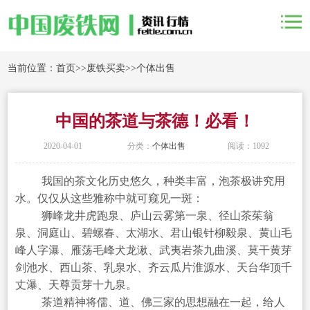
当前位置：
首页
>>
废铁买卖
>>
个体出售
中国的茶道与茶德！必看！
2020-04-01
分类：
个体出售
阅读：1092
我国的茶文化历史悠久，种类丰富，泡茶极讲究用
水。仅仅从这些雅称中就可窥见一斑：
狮峰龙井虎跑泉、庐山云雾第一泉、径山茶茱翁
泉、洞庭山、碧螺春、太湖水、君山银针柳毅泉、黄山毛
峰人字瀑、雁荡毛峰犬龙湫、武夷岩茶九曲溪、莫干黄芽
剑池水、西山茶、乳泉水、齐云瓜片淮源水、天台华顶千
丈瀑、天尊贡芽十九泉。
茶道精神将儒、道、佛三家的思想融在一起，给人