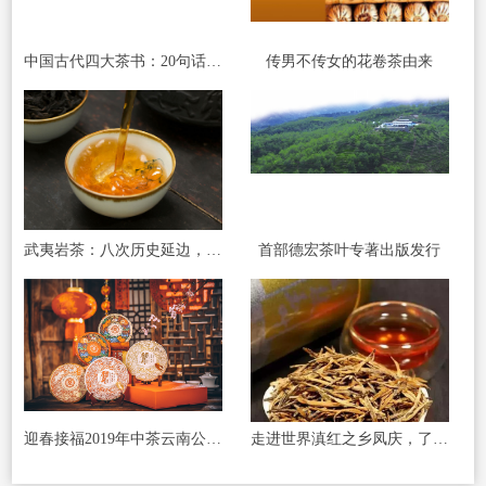
中国古代四大茶书：20句话，让你更懂茶！
传男不传女的花卷茶由来
武夷岩茶：八次历史延边，一世岩骨花香
首部德宏茶叶专著出版发行
迎春接福2019年中茶云南公司匠心打造五款经典贺
走进世界滇红之乡凤庆，了解滇红的前生今世