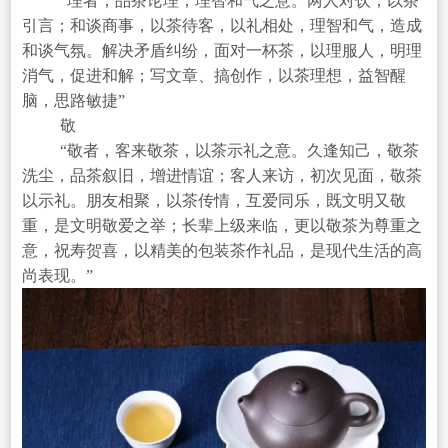
“理者，品茶论理，理智和气之意。两人对饮，以茶
引言；和谈商事，以茶待客，以礼相处，理智和气，造成
和谈气氛。解决矛盾纠纷，面对一杯茶，以理服人，明理
消气，促进和解；写文章、搞创作，以茶理想，益智醒
脑，思路敏捷”
敬
“敬者，客来敬茶，以茶示礼之意。久逢知己，敬茶
洗尘，品茶叙旧，增进情谊；客人来访，初次见面，敬茶
以示礼。朋友相聚，以茶传情，互爱同乐，既文明又敬
重，是文明敬爱之举；长辈上级来临，更以敬茶为尊重之
意，祝寿贺喜，以精美的包装茶作礼品，是现代生活的高
尚表现。”