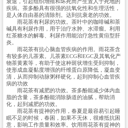
衰退，引起组织增殖和坏死而产生置人于死地的
疾病。茶多酚具有很强的抗氧化性和生理活性，
是人体自由基的清除剂。达到抗衰老的功效。
雨花茶有利尿的功效。茶叶中的咖啡碱和茶
碱具有利尿作用，用于治疗水肿、水滞瘤。利用
红茶糖水的解毒、利尿作用能治疗急性黄疸型肝
炎。
雨花茶有抗心脑血管疾病的作用。雨花茶含
有较多的儿茶素。儿茶素ECG和EGC及其氧化产
物茶黄素等，有助于使这种斑状增生受到抑制，
使形成血凝黏度增强的纤维蛋白原降低，凝血变
清，从而抑制动脉粥样硬化，起到抑制心血管疾
病的功效
雨花茶有减肥的功效。茶多酚能减少体内血
脂的含量，茶多酚能消除肠道的油腻，帮助消
化，起到减肥的功效。
雨花茶有提神的作用，春夏是最容易引起睡
眠不足的时候，春困，如果不无休，很难抵抗困
意，影响工作质量和效率。饮用雨花茶有提神的