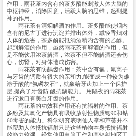
作用，雨花茶内含有的茶多酚能刺激人体大脑的
中枢神经，消除困意，活跃大脑的思维，起到提
神的作用。
雨花茶有清烟解酒的作用。茶多酚能使烟内
含有的尼古丁进行沉淀并排出体外，减轻香烟对
人体的危害，茶多酚能抵消酒精内含有的乙醇。
起到解酒的作用，虽然雨花茶有解酒的作用，但
是不能饮用浓茶解酒，浓茶不但不能解酒还会伤
心，伤肾，对身体造成伤害。
雨花茶有防龋齿作用：茶中含有氟，氟离子
与牙齿的钙质有很大的亲和力,能变成一种较为难
溶于酸的“氟磷灰石”，就象给牙齿加上一个保护
层,提高了牙齿防 酸抗龋能力。 用隔夜的雨花茶
进行漱口有美白牙齿的作用。
雨花茶的功效和作用还有抗辐射的作用。茶
多酚及其氧化产物具有吸收放射性物质锶90和钴
60毒害的能力。科学研究表明仙人掌和芦荟并不
能帮助人体抵抗辐射只是这些植物本身抵抗辐射
的能力较强，经常使用电脑工作和高辐射地区工