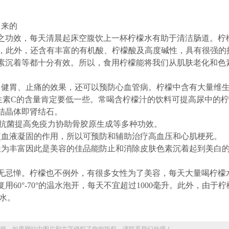
出来的
功效，每天清晨起床空腹饮上一杯柠檬水有助于清洁肠道。柠
分，此外，还含有丰富的有机酸、柠檬酸及高度碱性，具有很强的
素沉着等都十分有效。所以，食用柠檬能将我们从肌肤老化和色
健胃、止痛的效果，还可以预防心血管病。柠檬中含有大量维生
生素C的含量肯定要低一些。常喝含柠檬汁的饮料可提高尿中的
结晶体即肾结石。
抗菌提高免疫力协助骨胶原生成等多种功效。
血液凝固的作用，所以可预防和辅助治疗高血压和心肌梗死。
为丰富因此是美容的佳品能防止和消除皮肤色素沉着起到美白
忌惮。柠檬也不例外，有很多女性为了美容，每天大量喝柠檬
0°-70°的温水泡开，每天不宜超过1000毫升。此外，由于柠
水。
据，如果网站中图片和文字侵犯了您的版权，请联系我们处理！