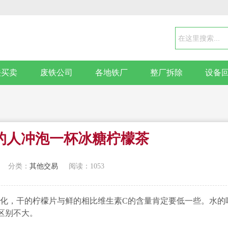
铁买卖
废铁公司
各地铁厂
整厂拆除
设备
的人冲泡一杯冰糖柠檬茶
分类：
其他交易
阅读：1053
化，干的柠檬片与鲜的相比维生素C的含量肯定要低一些。水的
区别不大。