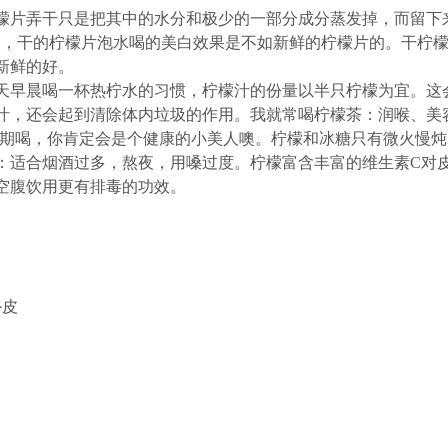
片弄干只是把其中的水分和极少的一部分成分蒸发掉，而留下
过，干的柠檬片泡水喝的美白效果是不如新鲜的柠檬片的。干柠
新鲜的好。
早晨喝一杯热柠水的习惯，柠檬汁的份量以半只柠檬为宜。这
汁，还会起到清除体内垃圾的作用。我就常喝柠檬茶：润喉、美
期喝，你肯定会是个健康的小美人噢。柠檬和冰糖只有微火慢炖
：适合烟酒过多，熬夜，用嗓过度。柠檬富含丰富的维生素C对
空腹饮用更有排毒的功效。
外皮