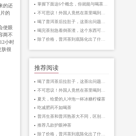
掌握下面这6个概念，你就能与喝茶高手切磋啦！
来的还
檬片的
不可思议！外国人竟然在茶里喝到了这么多味道
喝了普洱茶后拉肚子，这茶出问题了吗？
会使眼
喝完茶别急着倒茶渣，这个东西可能暴露了茶的
容两不
除了价格，普洱茶到底陈化出了什么？
12小时
皮肤很
推荐阅读
喝了普洱茶后拉肚子，这茶出问题了吗？
不可思议！外国人竟然在茶里喝到了这么多味道
夏天，给爱的人冲泡一杯冰糖柠檬茶
吃减肥药不如喝茶
普洱生茶和普洱熟茶大不同，区别在哪？
推荐几款护眼神茶
除了价格，普洱茶到底陈化出了什么？