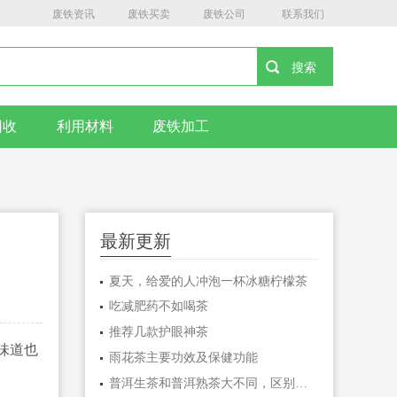
废铁资讯
废铁买卖
废铁公司
联系我们
回收
利用材料
废铁加工
最新更新
夏天，给爱的人冲泡一杯冰糖柠檬茶
吃减肥药不如喝茶
推荐几款护眼神茶
味道也
雨花茶主要功效及保健功能
普洱生茶和普洱熟茶大不同，区别在哪？