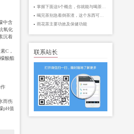
掌握下面这6个概念，你就能与喝茶高手切磋啦！
喝完茶别急着倒茶渣，这个东西可能暴露了茶的
檬中含
雨花茶主要功效及保健功能
抗氧化
素沉着
素C，
联系站长
柠檬酸酯
的作
水而伤
檬pH值