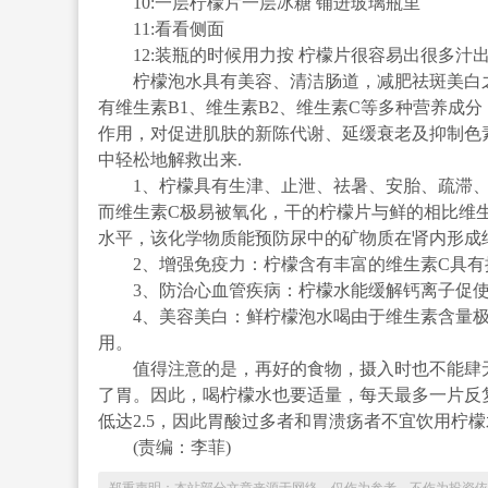
10:一层柠檬片一层冰糖 铺进玻璃瓶里
11:看看侧面
12:装瓶的时候用力按 柠檬片很容易出很多汁
柠檬泡水具有美容、清洁肠道，减肥祛斑美白之
有维生素B1、维生素B2、维生素C等多种营养成
作用，对促进肌肤的新陈代谢、延缓衰老及抑制色
中轻松地解救出来.
1、柠檬具有生津、止泄、祛暑、安胎、疏滞、
而维生素C极易被氧化，干的柠檬片与鲜的相比维
水平，该化学物质能预防尿中的矿物质在肾内形成
2、增强免疫力：柠檬含有丰富的维生素C具有
3、防治心血管疾病：柠檬水能缓解钙离子促使
4、美容美白：鲜柠檬泡水喝由于维生素含量极
用。
值得注意的是，再好的食物，摄入时也不能肆无
了胃。因此，喝柠檬水也要适量，每天最多一片反复用6
低达2.5，因此胃酸过多者和胃溃疡者不宜饮用柠檬
(责编：李菲)
郑重声明：本站部分文章来源于网络，仅作为参考，不作为投资依