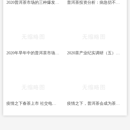
2020普洱茶市场的三种爆发可能，快销茶或成最大
普洱茶投资分析：病急切不可乱投医
2020年旱年中的普洱茶市场：这几种本来就少的茶
2020茶产业纪实调研（五）品牌如何布局线上传播
疫情之下春茶上市 社交电商有望助推茶行业开辟
疫情之下，普洱茶会成为茶行业的避风港？