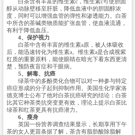
白茶含有丰富的维生素c，维生素c可使胆固
醇从动脉壁移至肝脏，降低血液中的胆固醇浓
度，同时可以增强血管的弹性和渗透能力。白茶
中所含的茶碱类物质能扩张血管，使血液流通，
有利于降低血压。
4、保护视力
白茶中含有丰富的维生素a原，被人体吸收
后，能迅速转化为维生素a。维生素a是合成视紫
红质的重要原料，能使眼睛在暗光下看东西更清
楚，预防夜盲症和干眼病。
5、解毒、抗癌
绿茶中的多酚类化合物可以对一种参与特定
癌症形成的分子起到抑制作用。美国生化学家洛
德克博士公布了他对白茶抗癌研究的结论：白茶
比其它种茶类抗突变更有效，理论上提示白茶比
绿茶和红茶更具有抗癌潜力。
6、瘦身
英国一份营养调查结果显示，长期享用下午
茶的女人更苗条据了解，茶含有脂肪酸除脂解