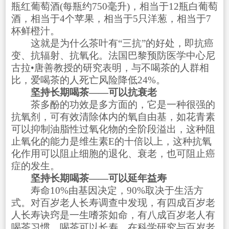
瓶红葡萄酒(每瓶约750毫升)，相当于12瓶白葡萄
酒，相当于4个苹果，相当于5只洋葱，相当于7
杯鲜橙汁。
这就是为什么茶叶有“三抗”的好处，即抗癌
变、抗辐射、抗氧化。法国巴黎预防医学中心尼
古拉•唐善教授的研究表明，与不喝茶的人群相
比，爱喝茶的人死亡风险降低24%。
坚持长期喝茶——可以抗衰老
茶多酚的功效是多方面的，它是一种很强的
抗氧剂，可有效清除体内的氧自由基，如花青素
可以抑制油脂性过氧化物的全阶段溢出，这种阻
止氧化的能力是维生素E的十倍以上，这种抗氧
化作用可以阻止细胞的退化、衰老，也可阻止癌
症的发生。
坚持长期喝茶——可以延年益寿
寿命10%由基因决定，90%取决于生活方
式。对百岁老人长寿调查中发现，有四成百岁老
人长寿诀窍是一生嗜茶如命，有八成百岁老人有
喝茶习惯。喝茶可以长寿，在科学研究与百岁老