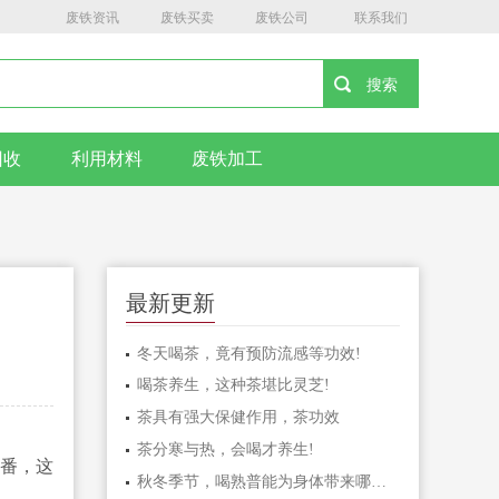
废铁资讯
废铁买卖
废铁公司
联系我们
回收
利用材料
废铁加工
最新更新
冬天喝茶，竟有预防流感等功效!
喝茶养生，这种茶堪比灵芝!
茶具有强大保健作用，茶功效
茶分寒与热，会喝才养生!
番，这
秋冬季节，喝熟普能为身体带来哪些好处?