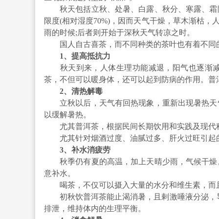
秋天包括立秋、处暑、白露、秋分、寒露、霜降
限度(相对湿度70%)，因而天气干燥，草木渐枯，
雨的时候;后者则开始于深秋天气转凉之时。
国人自古喜茶，而不同种类的茶叶也有着不同的
1、提高抵抗力
秋天到来，人体生理功能减退，阳气也逐渐减
茶，不但可以暖身体，还可以起到防病的作用。普
2、清热解毒
立秋以后，天气有回热现象，重新出现暑热天气
以缓解暑热。
尤其普洱茶，根据民间长期饮用和实践及现代科
尤其针对烟酒过度、油腻过多、肝火过旺引起的
3、补水消疲劳
秋季仍有夏的高温，加上天晴少雨，气候干燥。
意补水。
喝茶，不仅可以摄入大量的水分和维生素，而且
初秋饮普洱茶能止渴消暑，且剌激唾液分泌，导
排泄，维持体内的生理平衡。