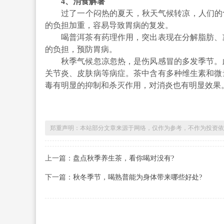
4、消食解暑
过了一个闷热的夏天，秋天气候转凉，人们的食
的负担加重，容易导致胃病的复发。
喝普洱茶有药理作用，突出表现在分解脂肪、减
的负担，预防胃病。
秋季气候忽凉忽热，是伤风感冒的多发季节。此
关节炎、皮肤病等病症。茶中含有多种维生素和微
毒有明显的抑制和杀灭作用，对消炎也有明显效果
郑重声明：本站部分文章来源于网络，仅作为参考，不作为投资依
上一篇：
盘点秋季养生茶，看你喝对没有?
下一篇：
秋冬季节，喝熟普能为身体带来哪些好处?