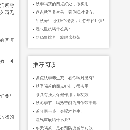
秋季喝茶的四点好处，很实用
活所需
或久晴无
盘点秋季养生茶，看你喝对没有?
初秋养生记住5个秘诀，让你年轻10岁!
湿气重该喝什么茶?
想肠胃排毒，就喝这些茶
的普洱
效，可
推荐阅读
。
盘点秋季养生茶，看你喝对没有?
秋季喝茶的四点好处，很实用
茶具有强大保健作用，茶功效
们要注
秋冬季节，喝熟普能为身体带来哪些好处?
。
茶分寒与热，会喝才养生!
污物的
湿气重该喝什么茶?
冬天喝茶，竟有预防流感等功效!