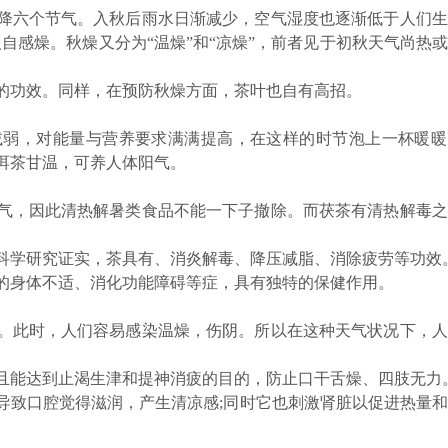
六个节气。入秋后雨水日渐减少，空气湿度也逐渐低于人们生
人自感燥。秋燥又分为“温燥”和“凉燥”，前者见于初秋天气尚热
功效。同样，在预防秋燥方面，茶叶也自有高招。
弱，对能量与营养要求满满提高，在这样的时节泡上一杯暖暖
洱茶甘温，可养人体阳气。
，因此清热解暑类食品不能一下子撤除。而茯茶有清热解毒之
学研究证实，茶具有、消炎解毒、降压减脂、消除疲劳等功效
身体不适、消化功能障碍等症，具有独特的保健作用。
此时，人们容易感染温燥，伤阴。所以在这种天气状况下，人
能达到止渴生津和提神消疲的目的，防止口干舌燥、四肢无力
致口腔觉得滋润，产生清凉感;同时它也刺激肾脏以促进热量和