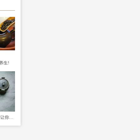
养生!
初秋养生记住5个秘诀，让你年轻10岁!