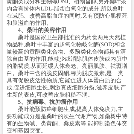
黄酮类成分和生物碱DNJ、植物甾醇,另外桑叶茶
内含有抗体内LDL-脂蛋白氧化的成分,所以桑叶
在减肥、改善高脂血症的同时,又有预防心肌梗死
和脑溢血的作用。
4、桑叶的美容作用
桑叶是国家卫生部批准的为药食两用天然植
物品种,桑叶中丰富的超氧化物歧化酶(SOD)和含
量较高的黄酮类化合物、多酚类化合物都具有清
除自由基的作用,能减少或消除肌体皮肤或内脏中
的脂褐质,从而延缓人体衰老、亮丽肌肤、祛斑增
白。桑叶中含的脱皮固酮,称为脱皮激素,是一类
具有促脱皮活性物质,它能促进人体蛋白质的合
成,促进细胞生长,刺激真皮细胞分裂,滋养皮肤,产
生新的表皮,可改善皮肤粗糙不润。
5、抗病毒、抗肿瘤作用
桑叶能预防癌细胞生成,提高人体免疫力,主
要功能成分是是桑叶的次生代谢产物,如桑树中特
有的生物碱、类黄酮、桑皮素等,能抑制染色体突
变和基因突变。