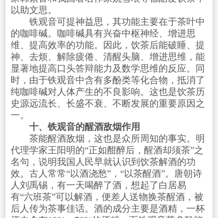
以助文思。
铁观音可提神益思，其功能主要在于茶叶中
的咖啡碱。咖啡碱具有兴奋中枢神经、增进思
维、提高效率的功能。因此，饮茶后能破睡、提
神、去烦、解除疲倦、清醒头脑、增进思维，能
显著地提高口头答辩能力及数学思维的反应。同
时，由于铁观音中含有多酚类等化合物，抵消了
纯咖啡碱对人体产生的不良影响。这也是饮茶历
史源远流长、长盛不衰、不断发展的重要原因之
一。
十、铁观音的醒酒敌烟作用
茶能醒酒敌烟，这也是众所周知的事实。明
代理学家王阳明的“正如酣醉后，醒酒却须茶”之
名句，说明我国人民早就认识到饮茶解酒的功
效。古人常常“以酒浇愁”，“以茶醒酒”。唐朝诗
人刘禹锡，有一天喝醉了酒，想起了白居易
有“六班茶”可以解酒，便差人送物换茶醒酒，被
后人传为茶事佳话。酒的成分主要是酒精，一杯