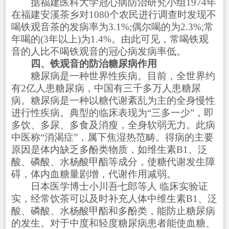
据福建医科大学冠心病防治研究小组1974年
在福建安溪茶乡对1080个农民进行调查时发现不
喝铁观音茶的发病率为3.1%;偶尔喝的为2.3%;常
年喝的(3年以上)为1.4%。由此可见，常喝铁观
音的人比不喝铁观音的冠心病发病率低。
四、铁观音的防治糖尿病作用
糖尿病是一种世界性疾病。目前，全世界约
有2亿人患糖尿病，中国有三千多万人患糖尿
病。糖尿病是一种以糖代谢紊乱为主的全身慢性
进行性疾病。典型的临床表现为“三多一少”，即
多饮、多尿、多食及消瘦，全身软弱无力。此病
中医称“消渴症”，属下焦湿热范畴。得病的主要
原因是体内缺乏多酚类物质，如维生素B1、泛
酸、磷酸、水杨酸甲酯等成分，使糖代谢发生障
碍，体内血糖量剧增，代谢作用减弱。
日本医学博士小川吾七郎等人 临床实验证
实，经常饮茶可以及时补充人体中维生素B1、泛
酸、磷酸、水杨酸甲酯和多酚类，能防止糖尿病
的发生。对于中度和轻度糖尿病患者能使血糖、