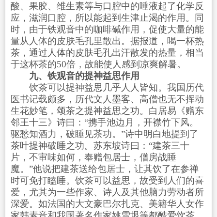
酸、果胶、维生素等与口腔中的唾液起了化学反
应，滋润口腔，所以能起到生津止渴的作用。同
时，由于铁观音中的咖啡碱作用，促使大量的能
量从人体的皮肤毛孔里散出。据报道，喝一杯热
茶，通过人体的皮肤毛孔出汗散发的热量，相当
于这杯茶的50倍，故能使人感到凉爽解暑。
九、铁观音的提神益思作用
饮茶可以提神益思几乎人人皆知。我国历代
医书记载颇多，历代文人墨客、高僧也无不挥动
生花妙笔，颂茶之提神益思之功。白居易《赠东
邻王十三》诗曰：“携手池边月，开襟竹下风。
驱愁知酒力，破睡见茶功。”诗中明白地提到了
茶叶提神破睡之功。苏东坡诗曰：“建茶三十
片，不审味如何，奉赠包居士，僧房战睡
魔。”他说把建茶送给包居士，让其饮了在参禅
时可免打瞌睡。饮茶可以益思，故受到人们的喜
爱，尤其为一些作家、诗人及其他脑力劳动者所
深爱。如法国的大文豪巴尔扎克、美籍华人女作
家韩素音和我国著名作家姚雪垠等都酷爱饮茶，