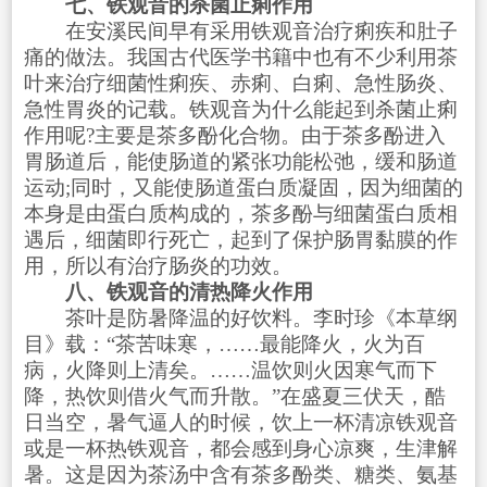
七、铁观音的杀菌止痢作用
在安溪民间早有采用铁观音治疗痢疾和肚子
痛的做法。我国古代医学书籍中也有不少利用茶
叶来治疗细菌性痢疾、赤痢、白痢、急性肠炎、
急性胃炎的记载。铁观音为什么能起到杀菌止痢
作用呢?主要是茶多酚化合物。由于茶多酚进入
胃肠道后，能使肠道的紧张功能松弛，缓和肠道
运动;同时，又能使肠道蛋白质凝固，因为细菌的
本身是由蛋白质构成的，茶多酚与细菌蛋白质相
遇后，细菌即行死亡，起到了保护肠胃黏膜的作
用，所以有治疗肠炎的功效。
八、铁观音的清热降火作用
茶叶是防暑降温的好饮料。李时珍《本草纲
目》载：“茶苦味寒，……最能降火，火为百
病，火降则上清矣。……温饮则火因寒气而下
降，热饮则借火气而升散。”在盛夏三伏天，酷
日当空，暑气逼人的时候，饮上一杯清凉铁观音
或是一杯热铁观音，都会感到身心凉爽，生津解
暑。这是因为茶汤中含有茶多酚类、糖类、氨基