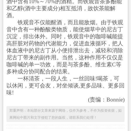
酒中含有10%～70%的酒精。而铁观音茶多酚能
和乙醇(酒中主要成分)相互抵消，故饮茶能解
酒。
铁观音不仅能醒酒，而且能敌烟。由于铁观
音中含有一种酚酸类物质，能使烟草中的尼古丁
沉淀，排出体外。同时，铁观音中的咖啡碱能提
高肝脏对药物的代谢能力，促进血液循环，把人
体血液中的尼古丁从小便排泄出去，减轻和消除
尼古丁带来的副作用。当然，这种作用不仅仅是
咖啡碱的单一功效，而是与茶多酚、维生素C等
多种成分协同配合的结果。
一杯清茶，一段人生，一丝回味!喝茶，可
以休闲，更可会友，对坐倾谈,更多品味、更多回
味!
(责编：Bonnie)
郑重声明：本站部分文章来源于网络，仅作为参考，不作为投资依据，如
果网站中图片和文字侵犯了您的版权，请联系我们处理！