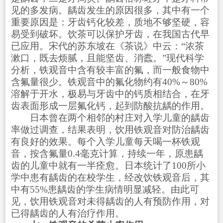
见的多发病。龋齿发生的原因很多，其中有一个
重要原因是：牙齿钙化较差，质地不够坚硬，容
易受到破坏。饮茶可以保护牙齿，在我国古代早
已应用。宋代的苏东坡在《茶说》中云：“浓茶
漱口，既去烦腻，且能坚齿、消蠹。”现代科学
分析，铁观音中含有较丰富的氟，而一般食物中
含氟量很少。铁观音中的氟化物约有40%～80%
溶解于开水，极易与牙齿中的钙质相结合，在牙
齿表面形成一层氟化钙，起到防酸抗龋的作用。
日本曾在两个相邻的村庄对入学儿童的龋齿
率做过调查，结果表明，饮用铁观音对防治龋齿
有良好的效果。每个入学儿童每天喝一杯铁观
音，按含氟量0.4毫克计算，持续一年，原患龋
齿的儿童中就有一半痊愈。日本统计了100所小
学中患有龋齿的在校学生，经改饮铁观音后，其
中有55%患龋齿的学生病情明显减轻。由此可
见，饮用铁观音对未得龋齿的人有预防作用，对
已得龋齿的人有治疗作用。