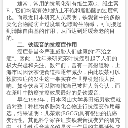
通常，常用的抗氧化剂有维生素C、维生素
E，它们均能有效地防止不饱和脂肪酸的过度氧
化。而最近日本研究人员表明，铁观音中的多酚
类化合物能防止过度氧化;嘌呤生物碱，可间接起
到清除自由基的作用，从而达到延缓衰老的目
的。
二、铁观音的抗癌症作用
癌症是当今严重威胁人们健康的“不治之
症”。因此，近年来研究茶叶抗癌引起了人们的
极大兴趣和关注。数年前，曾有一篇报道称，上
海市民因饮茶使食道癌逐年减少，由此饮茶可以
预防癌症的发生这一事实在全世界引起很大反
响。如今饮茶可以防癌抗癌已被世人所公认，而
在茶叶中防癌抗癌效果最好的是铁观音。
早在1983年，日本冈山大学奥田拓男教授就
曾对数十种植物多酚类化合物进行抗癌变作用筛
选，结果证明：儿茶素(EGCG)具有很强的抗癌
变活性。其他科学家在证实铁观音抗变异的研究
中，认为铁观音茶多酚是这一作用的主要活性成