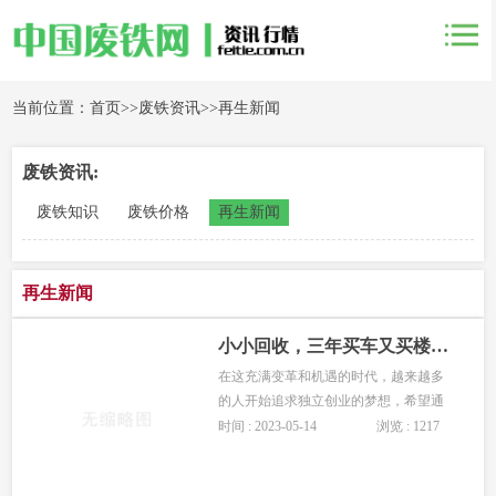
当前位置：
首页
>>
废铁资讯
>>
再生新闻
废铁资讯:
废铁知识
废铁价格
再生新闻
再生新闻
小小回收，三年买车又买楼，不起眼的回收竟这么挣钱
在这充满变革和机遇的时代，越来越多
的人开始追求独立创业的梦想，希望通
过自己的努力和智慧，实现事业的成功
时间 : 2023-05-14
浏览 : 1217
和财务的自由。创业，不仅仅是追逐财
富，更是一种勇气和决心。···