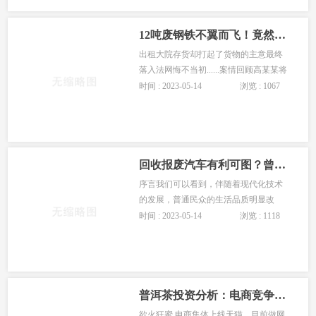
12吨废钢铁不翼而飞！竟然是有人偷了“自家院子”！
出租大院存货却打起了货物的主意最终
落入法网悔不当初......案情回顾高某某将
自家大院出租给某公司用来存放废旧钢
时间 : 2023-05-14
浏览 : 1067
铁等物品看着大院堆放的大量废钢铁高
某某动起了歪心思而从···
回收报废汽车有利可图？曾被视为废铁，今可卖上万，许多人却忽略
序言我们可以看到，伴随着现代化技术
的发展，普通民众的生活品质明显改
善。最直观的体现就是，不管是城市居
时间 : 2023-05-14
浏览 : 1118
民，还是乡村居民，都已经能够买得起
车了，出行也比以前方便了许···
普洱茶投资分析：电商竞争白热化 如何才能脱颖
欲火狂蜜 电商集体上线天猫，目前做网