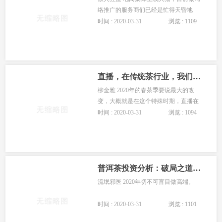
络推广的服务商们已经是忙得天昏地
暗。带货的网红们喝茶喝到头晕，茶商
时间 : 2020-03-31
浏览 : 1109
们焦急地等待成交，等待打包产品，等
待把产品发向全国各地。
直播，在传统茶行业，我们可以抱有更多期待吗
柳金雅 2020年的春茶季要说最大的改
变，大概就是在这个特殊时期，直播在
传统茶行业真的火起来了！
时间 : 2020-03-31
浏览 : 1094
普洱茶投资分析：破局之道，把茶打造成生活必
流氓邪医 2020年切不可盲目做高端。
时间 : 2020-03-31
浏览 : 1101