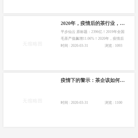
2020年，疫情后的茶行业，不敢奢望增长！
平步仙云 原标题：2396亿！2019年全国
毛茶产值飙增11.06%！2020年，疫情后
的茶行业，不敢奢望增长！
时间 : 2020-03-31
浏览 : 1093
疫情下的警示：茶企该如何“抓”现金流？
时间 : 2020-03-31
浏览 : 1100