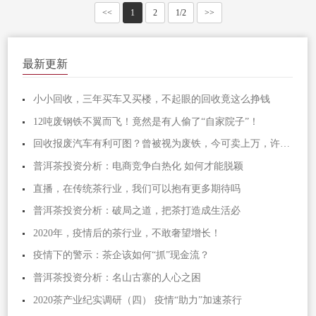
<<
1
2
1/2
>>
最新更新
小小回收，三年买车又买楼，不起眼的回收竟这么挣钱
12吨废钢铁不翼而飞！竟然是有人偷了“自家院子”！
回收报废汽车有利可图？曾被视为废铁，今可卖上万，许多人却忽略
普洱茶投资分析：电商竞争白热化 如何才能脱颖
直播，在传统茶行业，我们可以抱有更多期待吗
普洱茶投资分析：破局之道，把茶打造成生活必
2020年，疫情后的茶行业，不敢奢望增长！
疫情下的警示：茶企该如何“抓”现金流？
普洱茶投资分析：名山古寨的人心之困
2020茶产业纪实调研（四） 疫情“助力”加速茶行