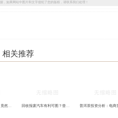
据，如果网站中图片和文字侵犯了您的版权，请联系我们处理！
相关推荐
12吨废钢铁不翼而飞！竟然是有人偷了“自家院子”！
回收报废汽车有利可图？曾被视为废铁，今可卖上万，许多人却忽略