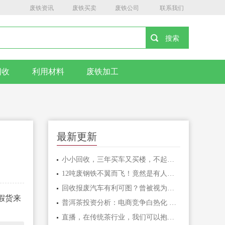
废铁资讯
废铁买卖
废铁公司
联系我们
回收
利用材料
废铁加工
最新更新
小小回收，三年买车又买楼，不起眼的回收竟这么挣钱
12吨废钢铁不翼而飞！竟然是有人偷了“自家院子”！
回收报废汽车有利可图？曾被视为废铁，今可卖上万，许多人却忽略
假货来
普洱茶投资分析：电商竞争白热化 如何才能脱颖
直播，在传统茶行业，我们可以抱有更多期待吗