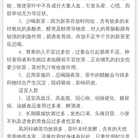
能，致使茶叶中不良成分大量入血，引发头晕、心慌、四
肢举动无力等症状。
3、少喝新茶：因为新茶存放时间短，含有较多的未
经氧化的多酚类、醛类及醇类等物质，对人的胃肠黏膜有
较强的刺激作用，易诱发胃病。存放不足半个月的新茶更
应忌喝。
4、胃寒的人不宜过多饮，过量会引起肠胃不适。神
经衰弱者和失眠症者临睡前不宜饮茶，正在哺乳的妇女也
要少饮茶，茶对乳汁有收敛作用。
5、忌用茶服药，忌喝隔夜茶。茶中的鞣酸会与很多
药物结合产生沉淀，阻碍吸收，影响药效。
适宜人群
1、适宜高血压、高血脂、冠心病、动脉硬化、糖尿
病、油腻食品食用过多者、醉酒者。
2、长期吸烟饮酒过多，发热口渴、头痛目昏、小便
不利及进食奶类食品过多者也宜食。
凤冈锌硒茶功效很多，茶叶未经发酵，含有的天然
营养物质丰富，适量饮用对身体有好处，只要饮用时注意