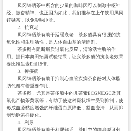
凤冈锌硒茶中所含的少量的咖啡因可以刺激中枢神
经、振奋精神。也正因为如此，我们推荐在上午饮用凤冈
锌硒茶，以免影响睡觉。
2、抗衰老
凤冈锌硒茶有助于延缓衰老，茶多酚具有很强的抗
氧化性和生理活性，是人体自由基的清除剂。
茶多酚有阻断脂质过氧化反应，清除活性酶的作
用。据日本奥田拓勇试验结果，证实茶多酚的抗衰老效果
要比维生素E强18倍。
3、抑疾病
凤冈锌硒茶有助于抑制心血管疾病茶多酚对人体脂
肪代谢有着重要作用。
茶多酚，尤其是茶多酚中的儿茶素ECG和EGC及其
氧化产物茶黄素等，有助于使这种斑状增生受到抑制，使
形成血凝黏度增强的纤维蛋白原降低，凝血变清，从而抑
制动脉粥样硬化。
4、利尿
凤冈锌硒茶有助于利尿解乏，茶叶中的咖啡碱可刺