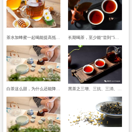
茶水加蜂蜜一起喝能提高抵抗力
长期喝茶，至少能“尝到”5个好处
白茶这么甜，为什么还能降血糖？
黑茶之三增、三抗、三消、三降 !