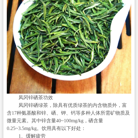
凤冈锌硒茶功效
凤冈锌硒绿茶，除具有优质绿茶的内含物质外，富
含17种氨基酸和锌、硒、钾、钙等多种人体所需矿物质及
微量元素。其中锌含量40~100mg/kg，硒含量
0.25~3.5mg/kg。饮用具有以下好处：
1、缓解疲劳