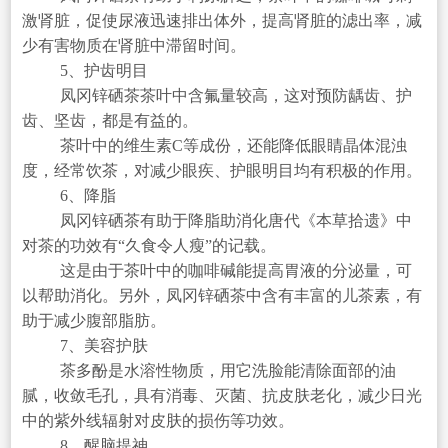
激肾脏，促使尿液迅速排出体外，提高肾脏的滤出率，减
少有害物质在肾脏中滞留时间。
5、护齿明目
凤冈锌硒茶茶叶中含氟量较高，这对预防龋齿、护
齿、坚齿，都是有益的。
茶叶中的维生素C等成份，还能降低眼睛晶体混浊
度，经常饮茶，对减少眼疾、护眼明目均有积极的作用。
6、降脂
凤冈锌硒茶有助于降脂助消化唐代《本草拾遗》中
对茶的功效有“久食令人瘦”的记载。
这是由于茶叶中的咖啡碱能提高胃液的分泌量，可
以帮助消化。另外，凤冈锌硒茶中含有丰富的儿茶素，有
助于减少腹部脂肪。
7、美容护肤
茶多酚是水溶性物质，用它洗脸能清除面部的油
腻，收敛毛孔，具有消毒、灭菌、抗皮肤老化，减少日光
中的紫外线辐射对皮肤的损伤等功效。
8、醒脑提神