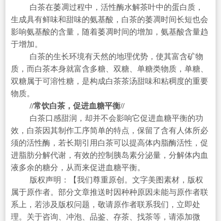
白茶在萎凋过程中，活性酶水解茶叶中的蛋白质，
生成具有鲜味和甜味的氨基酸，白茶的萎凋时间长短也会
影响氨基酸的含量，随着萎凋时间的增加，氨基酸含量趋
于增加。
白茶的生长环境有天然的地理优势，使其富含矿物
质，而白茶本身就富含多糖、双糖、单糖类物质，单糖、
双糖属于可溶性糖，是构成白茶茶汤甜味和粘稠度的重要
物质。
//常饮白茶，促进血糖平衡//
白茶口感甜润，却并不会影响它促进血糖平衡的功
效，白茶因其制作工序简单的特点，保留了含有人体所必
须的活性酶，若长期引用白茶可以提高体内脂酶活性，促
进脂肪分解代谢，有效的控制胰岛素分泌量，分解体内血
液多余的糖分，从而来促进血糖平衡。
版权声明：【我们尊重原创。文字美图素材，版权
属于原作者。部分文章推送时因种种原因未能与原作者联
系上，若涉及版权问题，敬请原作者联系我们，立即处
理。关于咨询、冲泡、品鉴、存茶、找茶等，请添加微